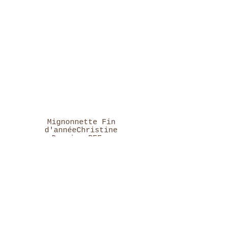
Mignonnette Fin
d'annéeChristine
Donnier REF :
AI008Sachets de 6
cartes (Format
120x80mm)