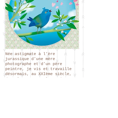
Née astigmate à l’ère
jurassique d’une mère
photographe et d’un père
peintre, je vis et travaille
désormais, au XXIème siècle,
dans la campagne lyonnaise, en
France.
Après une formation à l’Ecole
Emile Cohl, où je développe mon
goût pour le dessin, je deviens
illustratrice jeunesse et
hypermétrope. Parallèlement, je
travaille dans le domaine de