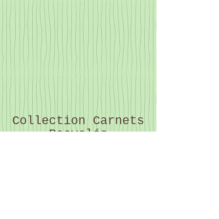
Collection Carnets
Recyclés
"100X150mm"